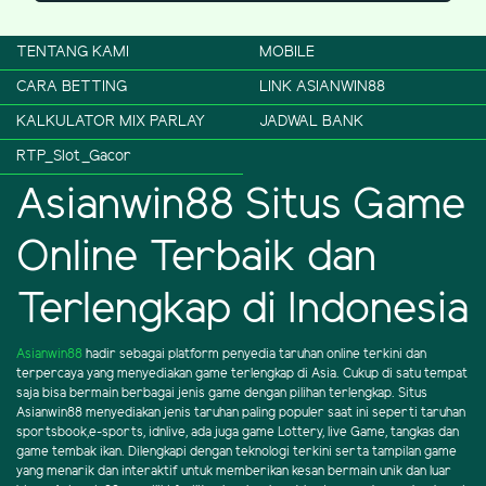
TENTANG KAMI
MOBILE
CARA BETTING
LINK ASIANWIN88
KALKULATOR MIX PARLAY
JADWAL BANK
RTP_Slot_Gacor
Asianwin88 Situs Game
Online Terbaik dan
Terlengkap di Indonesia
Asianwin88
hadir sebagai platform penyedia taruhan online terkini dan
terpercaya yang menyediakan game terlengkap di Asia. Cukup di satu tempat
saja bisa bermain berbagai jenis game dengan pilihan terlengkap. Situs
Asianwin88 menyediakan jenis taruhan paling populer saat ini seperti taruhan
sportsbook,e-sports, idnlive, ada juga game Lottery, live Game, tangkas dan
game tembak ikan. Dilengkapi dengan teknologi terkini serta tampilan game
yang menarik dan interaktif untuk memberikan kesan bermain unik dan luar