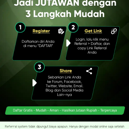
Referral system tidak dipungut biaya apapun. Hanya dengan modal online saja setelah