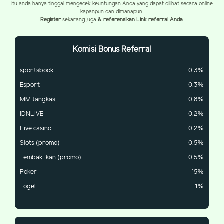
itu anda hanya tinggal mengecek keuntungan Anda yang dapat dilihat secara online
kapanpun dan dimanapun.
Register
sekarang juga
& referensikan Link referral Anda
.
Komisi Bonus Referral
sportsbook
0.3%
Esport
0.3%
MM tangkas
0.8%
IDNLIVE
0.2%
Live casino
0.2%
Slots (promo)
0.5%
Tembak ikan (promo)
0.5%
Poker
15%
Togel
1%