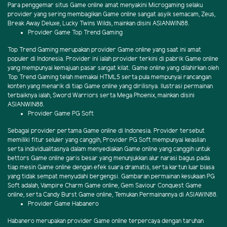
Para penggemar situs Game online amat menyakini Microgaming selaku
provider yang sering membagikan Game online sangat asyik semacam, Zeus,
Break Away Deluxe, Lucky Twins Wilds, mainkan disini ASIANWIN88.
Provider Game Top Trend Gaming
Top Trend Gaming merupakan provider Game online yang saat ini amat
populer di Indonesia. Provider ini ialah provider terkini di pabrik Game online
yang mempunyai kemajuan pasar sangat kilat. Game online yang dilahirkan oleh
Top Trend Gaming telah memakai HTML5 serta pula mempunyai rancangan
konten yang menarik di tiap Game online yang dirilisnya. Ilustrasi permainan
terbaiknya ialah, Sword Warriors serta Mega Phoenix, mainkan disini
ASIANWIN88.
Provider Game PG Soft
Sebagai provider pertama Game online di Indonesia. Provider tersebut
memiliki fitur seluler yang canggih, Provider PG Soft mempunyai keaslian
serta individualitasnya dalam menyediakan Game online yang canggih untuk
bettors Game online garis besar yang menunjukkan alur narasi bagus pada
tiap mesin Game online dengan efek suara dramatis, serta kartun luar biasa
yang tidak sempat menyudahi bergengsi. Gambaran permainan kesukaan PG
Soft adalah, Vampire Charm Game online, Gem Saviour Conquest Game
online, serta Candy Burst Game online, Temukan Permainannya di ASIAWIN88.
Provider Game Habanero
Habanero merupakan provider Game online terpercaya dengan taruhan