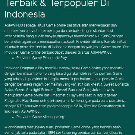
Terbaik & Terpopuler Di
Indonesia
ASIAWIN88 sebagai situs Game online pastinya akan menyediakan dan
memberikan provider terpercaya dan terbaik dengan standarisasi
internasional yang sudah banyak dipercaya memberikan RTP 98% dengan
beraneka ragam cara mendapatkan jackpot. Provider ditampilkan oleh situs
ini adalah provider terlaku di Indonesia dengan banyak jenis Game online. Opsi
Provider Game Online terbaik dapat diakses di situs ASIANWIN88.
Provider Game Pragmatic Play
Provider Pragmatic Play memiliki banyak sekali Game online yang menarik
dengan bermacam promo yang bisa digunakan oleh semua pemain. Game
yang ada pada provider ini begitu menarik perhatian semua pemain Game
dengan beraneka ragam permainan yang variatif dan kreatif. Sweet Bonanza,
Aztec Gems, Starlight Princess, Sweet Bonanza Gold, Joker Jewels
merupakan Game online dari Pragmatic Play yang saat ini lagi digemari.
Pragmatic Play Game online ini menjamin kemenangan pada para pemainnya
dengan RTP atau win rate yang menggapai 98%, Temukan Permainannya di
link resmi ASIAWIN88.
Provider Game Microgaming
Microgaming merupakan suatu provider Game online yang berdiri telah
semenjak lama pada tahun 1994 serta sering pembaruan sampai dikala ini.