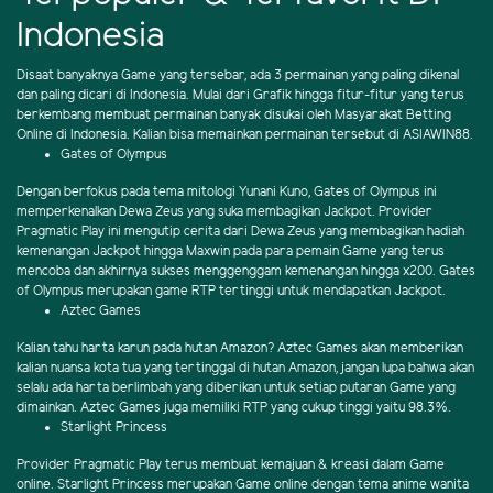
Indonesia
Disaat banyaknya Game yang tersebar, ada 3 permainan yang paling dikenal
dan paling dicari di Indonesia. Mulai dari Grafik hingga fitur-fitur yang terus
berkembang membuat permainan banyak disukai oleh Masyarakat Betting
Online di Indonesia. Kalian bisa memainkan permainan tersebut di ASIAWIN88.
Gates of Olympus
Dengan berfokus pada tema mitologi Yunani Kuno, Gates of Olympus ini
memperkenalkan Dewa Zeus yang suka membagikan Jackpot. Provider
Pragmatic Play ini mengutip cerita dari Dewa Zeus yang membagikan hadiah
kemenangan Jackpot hingga Maxwin pada para pemain Game yang terus
mencoba dan akhirnya sukses menggenggam kemenangan hingga x200. Gates
of Olympus merupakan game RTP tertinggi untuk mendapatkan Jackpot.
Aztec Games
Kalian tahu harta karun pada hutan Amazon? Aztec Games akan memberikan
kalian nuansa kota tua yang tertinggal di hutan Amazon, jangan lupa bahwa akan
selalu ada harta berlimbah yang diberikan untuk setiap putaran Game yang
dimainkan. Aztec Games juga memiliki RTP yang cukup tinggi yaitu 98.3%.
Starlight Princess
Provider Pragmatic Play terus membuat kemajuan & kreasi dalam Game
online. Starlight Princess merupakan Game online dengan tema anime wanita